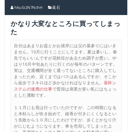
hkuSi2N7NchH
墓石
かなり大変なところに買ってしまっ
た
自分はあまりお盆とかお彼岸には父の墓参りにはいき
ません。10月に行くことにしてます。夏は暑いし、春
先でもいいんですが花粉症があるため調子が悪い。や
はり10月中旬あたりに行くのが毎年のパターンです。
実は、交通機関が全く通ってないところに購入してし
まったため、近くまではバスはあるんですが、そこか
ら徒歩で３キロほど歩かなければなりません。
基幹シ
ステムの連携の仕事
で普段は座業が多い私にはちょっ
とした運動です。
１１月にも昔は行っていたのですが、この時期になる
と木枯らしが吹き始めて、線香が付きにくくなるとい
う失敗から１０月にしたわけですが、歩くとかなり汗
がにじむようになります。車を売却してしまった上